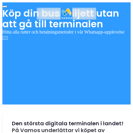
Köp din bussbiljett utan
att gå till terminalen
Hitta alla rutter och betalningsmetoder i vår Whatsapp-upplevelse
👇🏻
Den största digitala terminalen i landet!
På Vamos underlättar vi köpet av